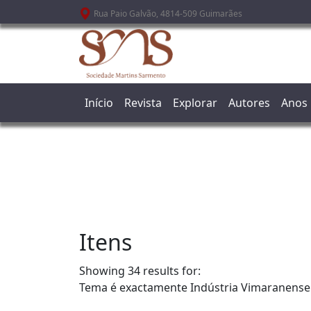
Passar para o conteúdo principal
Rua Paio Galvão, 4814-509 Guimarães
Início
Revista
Explorar
Autores
Anos
Itens
Showing 34 results for:
Tema é exactamente
Indústria Vimaranense