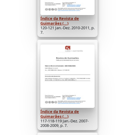
Índice da Revista de
Guimarães (...)
120-121 Jan.-Dez. 2010-2011, p.
7.
Índice da Revista de
Guimarães (...)
117-118-119 Jan.-Dez. 2007-
2008-2009, p. 7.