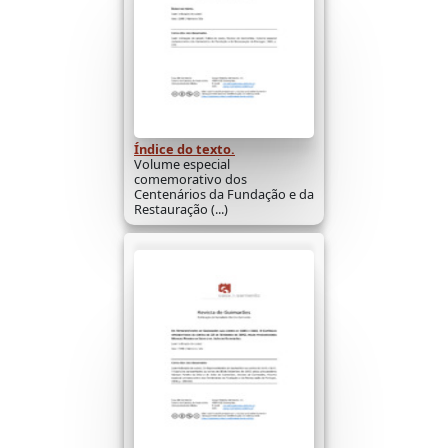
Índice do texto.
Volume especial
comemorativo dos
Centenários da Fundação e da
Restauração (...)