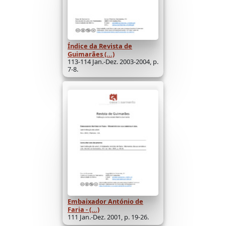
Índice da Revista de
Guimarães (...)
113-114 Jan.-Dez. 2003-2004, p.
7-8.
Embaixador António de
Faria - (...)
111 Jan.-Dez. 2001, p. 19-26.