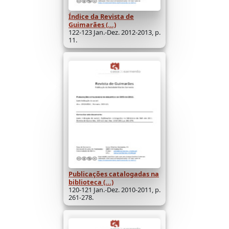
Índice da Revista de
Guimarães (...)
122-123 Jan.-Dez. 2012-2013, p.
11.
Publicações catalogadas na
biblioteca (...)
120-121 Jan.-Dez. 2010-2011, p.
261-278.