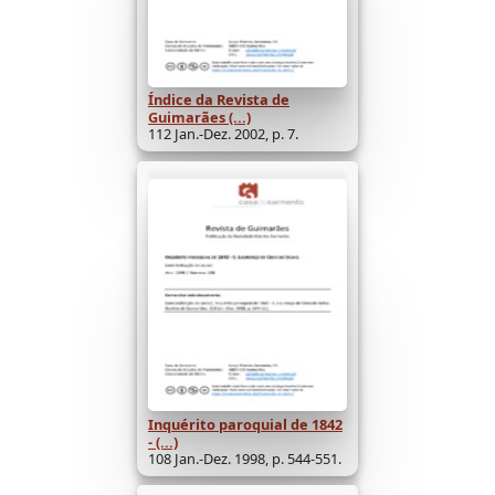
Índice da Revista de
Guimarães (...)
112 Jan.-Dez. 2002, p. 7.
Inquérito paroquial de 1842
- (...)
108 Jan.-Dez. 1998, p. 544-551.