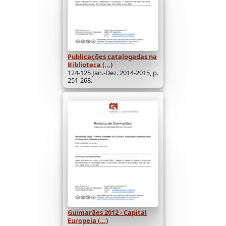
Publicações catalogadas na
Biblioteca (...)
124-125 Jan.-Dez. 2014-2015, p.
251-268.
Guimarães 2012 - Capital
Europeia (...)