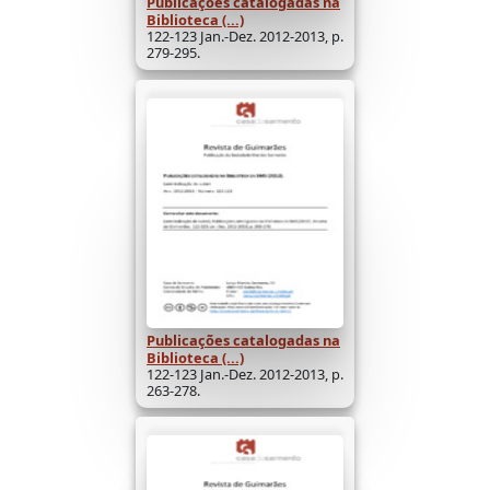
Publicações catalogadas na
Biblioteca (...)
122-123 Jan.-Dez. 2012-2013, p.
279-295.
Publicações catalogadas na
Biblioteca (...)
122-123 Jan.-Dez. 2012-2013, p.
263-278.