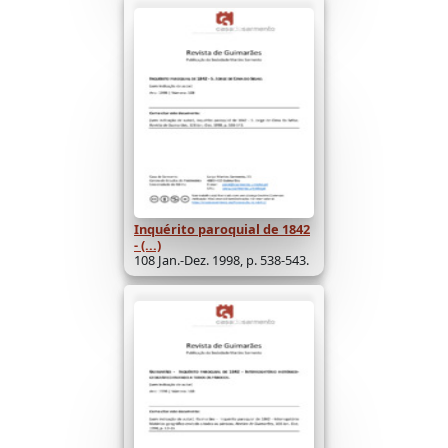
Inquérito paroquial de 1842
- (...)
108 Jan.-Dez. 1998, p. 538-543.