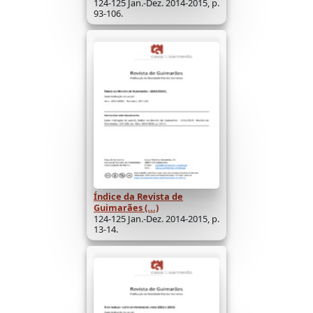
124-125 Jan.-Dez. 2014-2015, p.
93-106.
Índice da Revista de
Guimarães (...)
124-125 Jan.-Dez. 2014-2015, p.
13-14.