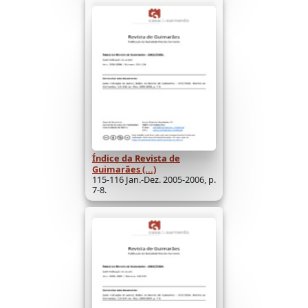
Índice da Revista de
Guimarães (...)
115-116 Jan.-Dez. 2005-2006, p.
7-8.