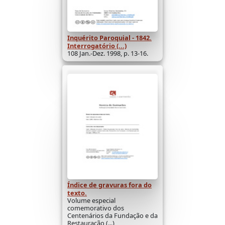
Inquérito Paroquial - 1842.
Interrogatório (...)
108 Jan.-Dez. 1998, p. 13-16.
Índice de gravuras fora do
texto.
Volume especial
comemorativo dos
Centenários da Fundação e da
Restauração (...)