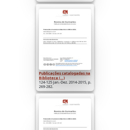
Publicações catalogadas na
Biblioteca (...)
124-125 Jan.-Dez. 2014-2015, p.
269-282.