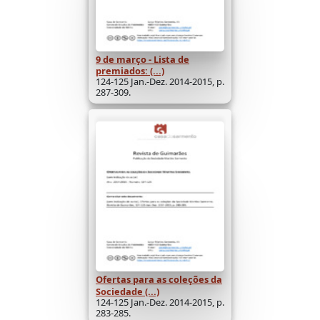
9 de março - Lista de
premiados: (...)
124-125 Jan.-Dez. 2014-2015, p.
287-309.
Ofertas para as coleções da
Sociedade (...)
124-125 Jan.-Dez. 2014-2015, p.
283-285.