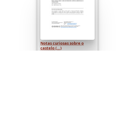
Notas curiosas sobre o
castelo (...)
Volume especial
comemorativo dos
Centenários da Fundação e da
Restauração (...)
de 19
Seguinte
(results 1–30 of 560)