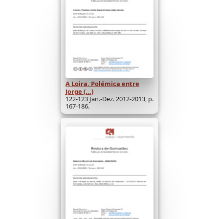
A Loira. Polémica entre
Jorge (...)
122-123 Jan.-Dez. 2012-2013, p.
167-186.