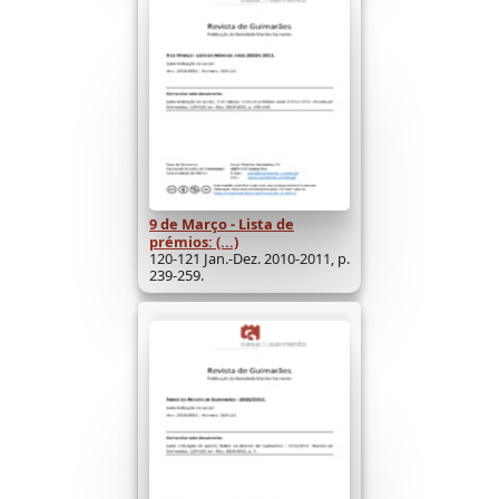
9 de Março - Lista de
prémios: (...)
120-121 Jan.-Dez. 2010-2011, p.
239-259.