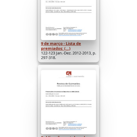
9 de março - Lista de
premiados: (...)
122-123 Jan.-Dez. 2012-2013, p.
297-318.