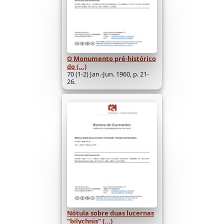
O Monumento pré-histórico
do (...)
70 (1-2) Jan.-Jun. 1960, p. 21-
26.
Nótula sobre duas lucernas
"bilychnis" (...)