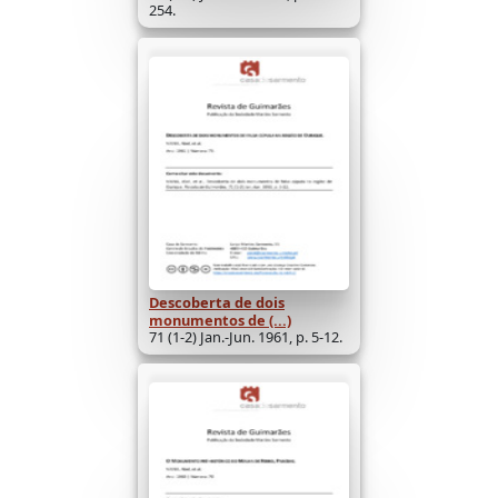
254.
Descoberta de dois
monumentos de (...)
71 (1-2) Jan.-Jun. 1961, p. 5-12.