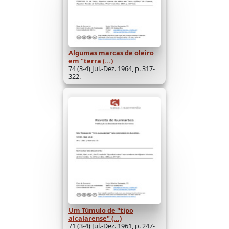
Algumas marcas de oleiro
em "terra (...)
74 (3-4) Jul.-Dez. 1964, p. 317-
322.
Um Túmulo de "tipo
alcalarense" (...)
71 (3-4) Jul.-Dez. 1961, p. 247-