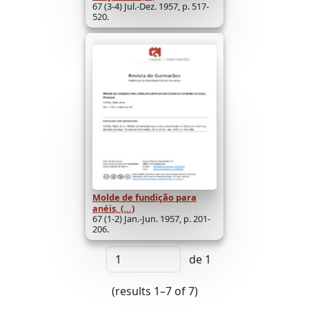
67 (3-4) Jul.-Dez. 1957, p. 517-
520.
Molde de fundição para
anéis, (...)
67 (1-2) Jan.-Jun. 1957, p. 201-
206.
de 1
(results 1–7 of 7)