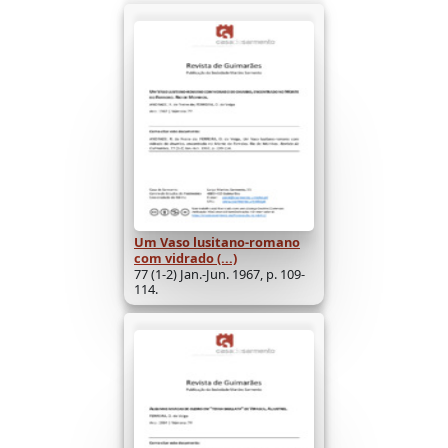
Um Vaso lusitano-romano
com vidrado (...)
77 (1-2) Jan.-Jun. 1967, p. 109-
114.