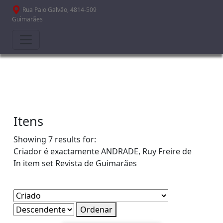
Passar para o conteúdo principal
Rua Paio Galvão, 4814-509
Guimarães
Itens
Showing 7 results for:
Criador é exactamente
ANDRADE, Ruy Freire de
In item set
Revista de Guimarães
Ordenar