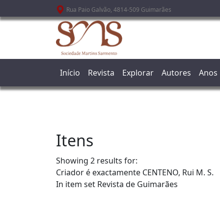
Passar para o conteúdo principal
Rua Paio Galvão, 4814-509 Guimarães
Início
Revista
Explorar
Autores
Anos
Itens
Showing 2 results for:
Criador é exactamente
CENTENO, Rui M. S.
In item set
Revista de Guimarães