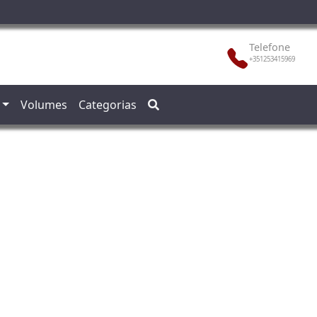
Telefone
+351253415969
Volumes
Categorias