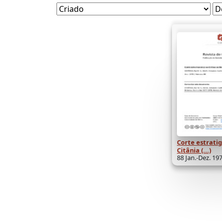
Corte estratig
Citânia (...)
88 Jan.-Dez. 197