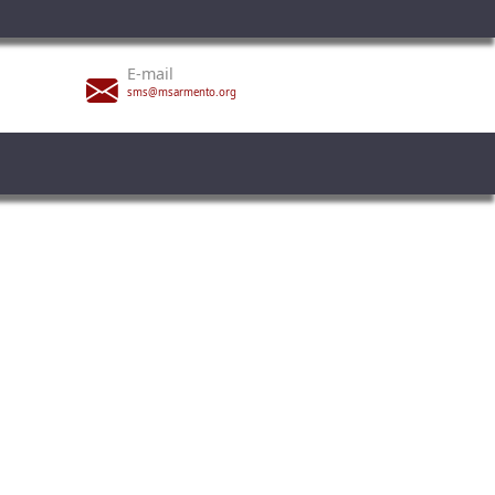
E-mail
sms@msarmento.org