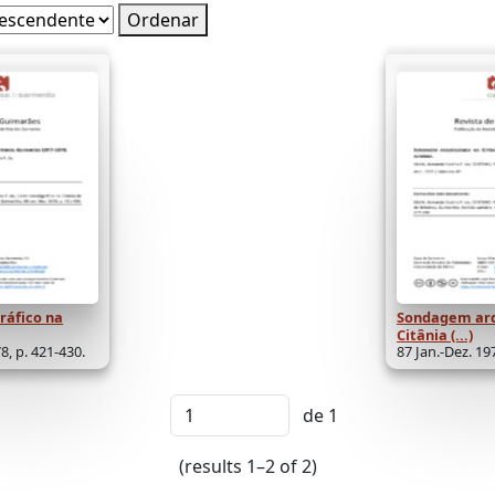
Ordenar
ráfico na
Sondagem arq
Citânia (...)
8, p. 421-430.
87 Jan.-Dez. 19
de 1
(results 1–2 of 2)