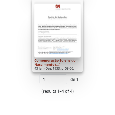
Comemoração Solene do
Nascimento (...)
43 Jan.-Dez. 1933, p. 53-66.
de 1
(results 1–4 of 4)