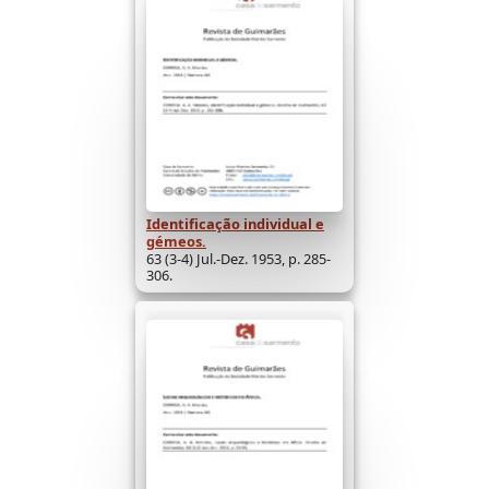
Identificação individual e
gémeos.
63 (3-4) Jul.-Dez. 1953, p. 285-
306.