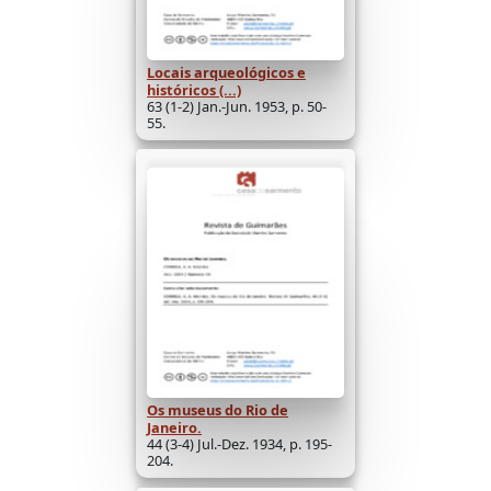
Locais arqueológicos e
históricos (...)
63 (1-2) Jan.-Jun. 1953, p. 50-
55.
Os museus do Rio de
Janeiro.
44 (3-4) Jul.-Dez. 1934, p. 195-
204.