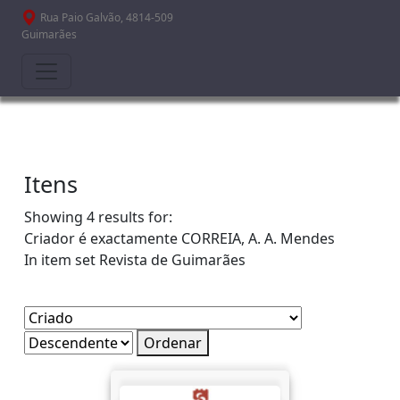
Passar para o conteúdo principal
Rua Paio Galvão, 4814-509
Guimarães
Itens
Showing 4 results for:
Criador é exactamente
CORREIA, A. A. Mendes
In item set
Revista de Guimarães
Ordenar