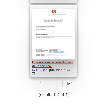
Una nova arrecada do tipo
de laberinto.
67 (1-2) Jan.-Jun. 1957, p. 67-
71.
de 1
(results 1–4 of 4)