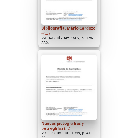
Bibliografia. Mário Cardozo
- (...)
79 (3-4) Jul.-Dez. 1969, p. 329-
330.
Nuevas pictografias y
petroglifos (...)
79 (1-2) Jan.-Jun. 1969, p. 41-
44.