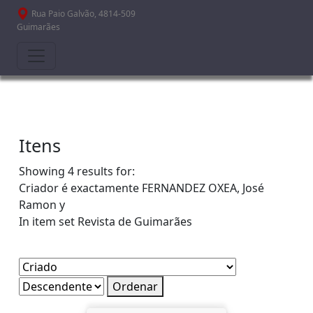
Passar para o conteúdo principal
Rua Paio Galvão, 4814-509
Guimarães
Itens
Showing 4 results for:
Criador é exactamente
FERNANDEZ OXEA, José
Ramon y
In item set
Revista de Guimarães
Ordenar