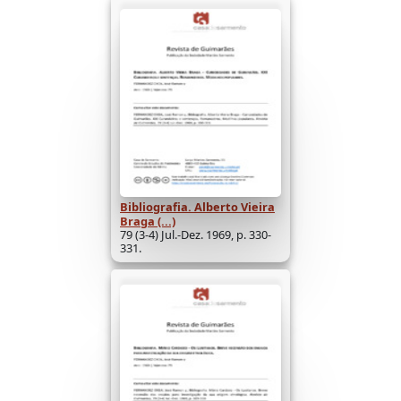
Bibliografia. Alberto Vieira
Braga (...)
79 (3-4) Jul.-Dez. 1969, p. 330-
331.