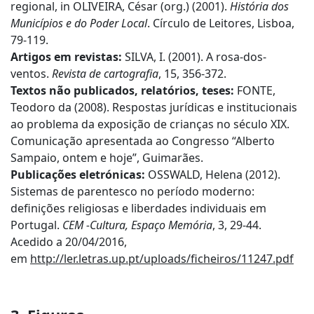
regional, in OLIVEIRA, César (org.) (2001).
História dos
Municípios e do Poder Local
. Círculo de Leitores, Lisboa,
79-119.
Artigos em revistas:
SILVA, I. (2001). A rosa-dos-
ventos.
Revista de cartografia
, 15, 356-372.
Textos não publicados, relatórios, teses:
FONTE,
Teodoro da (2008). Respostas jurídicas e institucionais
ao problema da exposição de crianças no século XIX.
Comunicação apresentada ao Congresso “Alberto
Sampaio, ontem e hoje”, Guimarães.
Publicações eletrónicas:
OSSWALD, Helena (2012).
Sistemas de parentesco no período moderno:
definições religiosas e liberdades individuais em
Portugal.
CEM -Cultura, Espaço Memória
, 3, 29-44.
Acedido a 20/04/2016,
em
http://ler.letras.up.pt/uploads/ficheiros/11247.pdf