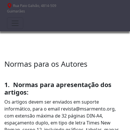
Passar para o conteúdo principal
Rua Paio Galvão, 4814-509
Guimarães
Normas para os Autores
1. Normas para apresentação dos
artigos:
Os artigos devem ser enviados em suporte
informático, para o email revista@msarmento.org,
com extensão máxima de 32 páginas DIN-A4,
espaçamento duplo, em tipo de letra Times New
Roman, corpo 12, incluindo gráficos, tabelas, mapas,