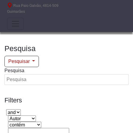
Passar para o conteúdo principal
Rua Paio Galvão, 4814-509
Guimarães
Pesquisa
Pesquisar
Pesquisa
Filters