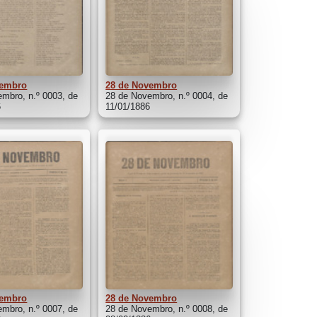
vembro
28 de Novembro
mbro, n.º 0003, de
28 de Novembro, n.º 0004, de
6
11/01/1886
vembro
28 de Novembro
mbro, n.º 0007, de
28 de Novembro, n.º 0008, de