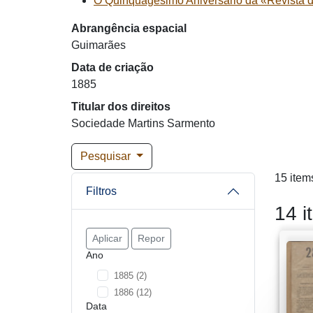
O Quinquagésimo Aniversário da «Revista 
Abrangência espacial
Guimarães
Data de criação
1885
Titular dos direitos
Sociedade Martins Sarmento
Pesquisar
15 item
Filtros
14 i
Aplicar
Repor
Ano
1885
(2)
1886
(12)
Data