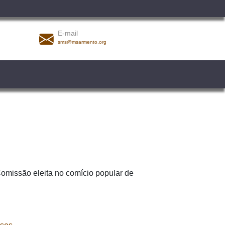
E-mail
sms@msarmento.org
Comissão eleita no comício popular de