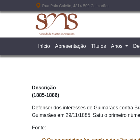
Passar para o conteúdo principal
Rua Paio Galvão, 4814-509 Guimarães
Início
Apresentação
Títulos
Anos
De
Descrição
(1885-1886)
Defensor dos interesses de Guimarães contra Bra
Guimarães em 29/11/1885. Saiu o primeiro núme
Fonte: