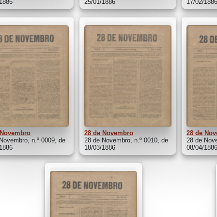
/1886
25/01/1886
17/02/188
 Novembro
28 de Novembro
28 de No
Novembro, n.º 0009, de
28 de Novembro, n.º 0010, de
28 de Nove
/1886
18/03/1886
08/04/188