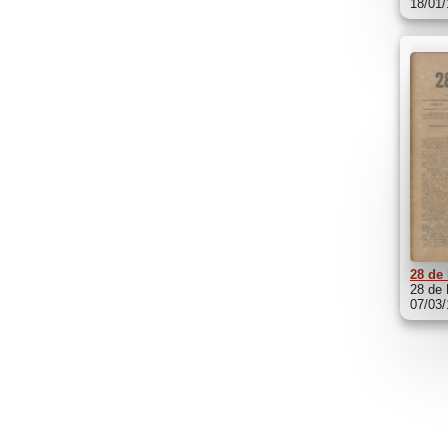
18/01
28 de
28 de 
07/03