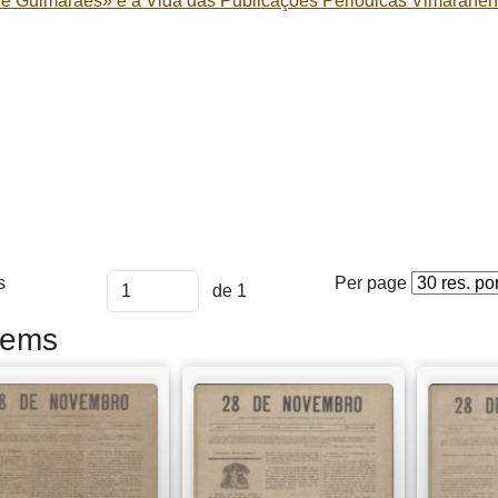
de Guimarães» e a Vida das Publicações Periódicas Vimaranen
s
Per page
de 1
tems