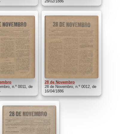
6
28/02/1886
vembro
28 de Novembro
mbro, n.º 0011, de
28 de Novembro, n.º 0012, de
6
16/04/1886