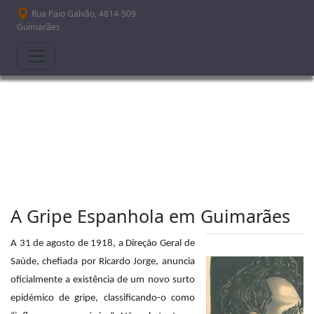
Passar para o conteúdo principal
Rua Paio Galvão, 4814-509
Guimarães
A Gripe Espanhola em Guimarães
A 31 de agosto de 1918, a Direção Geral de
Saúde, chefiada por Ricardo Jorge, anuncia
oficialmente a existência de um novo surto
epidémico de gripe, classificando-o como