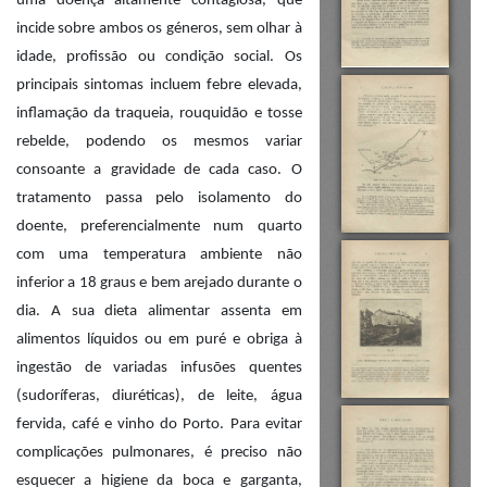
uma doença altamente contagiosa, que
incide sobre ambos os géneros, sem olhar à
idade, profissão ou condição social. Os
principais sintomas incluem febre elevada,
inflamação da traqueia, rouquidão e tosse
rebelde, podendo os mesmos variar
consoante a gravidade de cada caso. O
tratamento passa pelo isolamento do
doente, preferencialmente num quarto
com uma temperatura ambiente não
inferior a 18 graus e bem arejado durante o
dia. A sua dieta alimentar assenta em
alimentos líquidos ou em puré e obriga à
ingestão de variadas infusões quentes
(sudoríferas, diuréticas), de leite, água
fervida, café e vinho do Porto. Para evitar
complicações pulmonares, é preciso não
esquecer a higiene da boca e garganta,