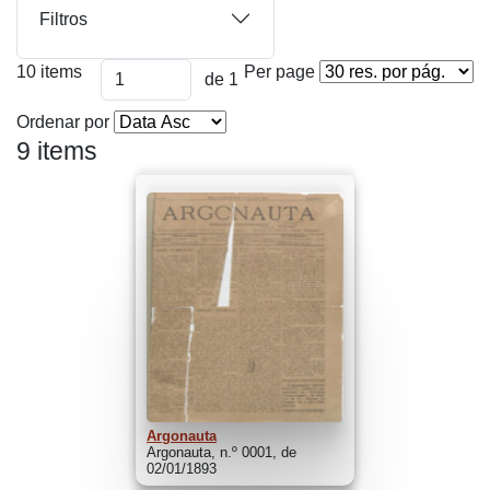
Filtros
10 items
Per page
de 1
Ordenar por
9 items
Argonauta
Argonauta, n.º 0001, de
02/01/1893