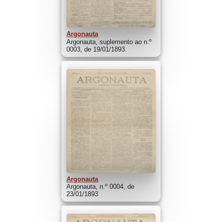
Argonauta
Argonauta, suplemento ao n.º
0003, de 19/01/1893.
Argonauta
Argonauta, n.º 0004, de
23/01/1893