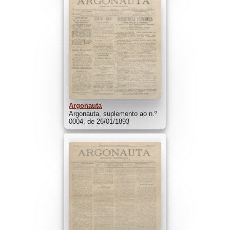
Argonauta
Argonauta, suplemento ao n.º
0004, de 26/01/1893