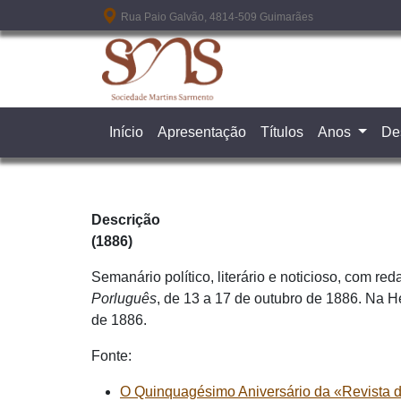
Passar para o conteúdo principal
Rua Paio Galvão, 4814-509 Guimarães
Início
Apresentação
Títulos
Anos
De
Descrição
(1886)
Semanário político, literário e noticioso, com 
Porluguês
, de 13 a 17 de outubro de 1886. Na 
de 1886.
Fonte:
O Quinquagésimo Aniversário da «Revista 