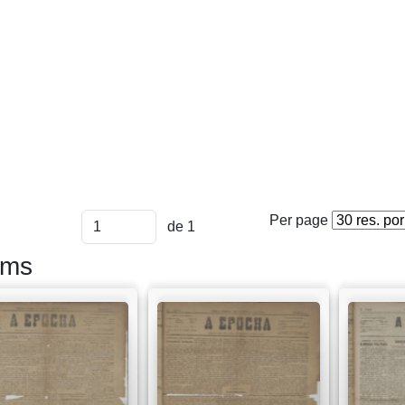
Per page
de 1
ems