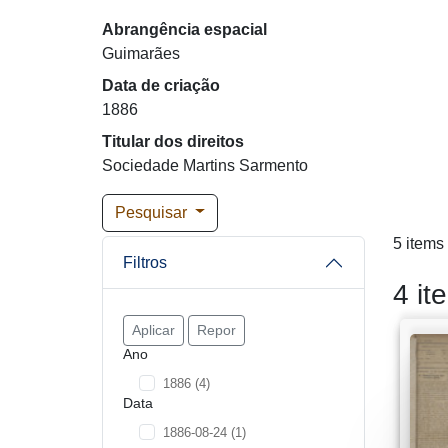
Abrangência espacial
Guimarães
Data de criação
1886
Titular dos direitos
Sociedade Martins Sarmento
Pesquisar
5 items
Filtros
4 it
Aplicar
Repor
Ano
1886
(4)
Data
1886-08-24
(1)