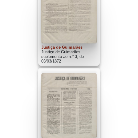
Justiça de Guimarães
Justiça de Guimarães,
suplemento ao n.º 3, de
03/03/1872