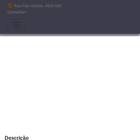
Passar para o conteúdo principal
Rua Paio Galvão, 4814-509
Guimarães
Descrição