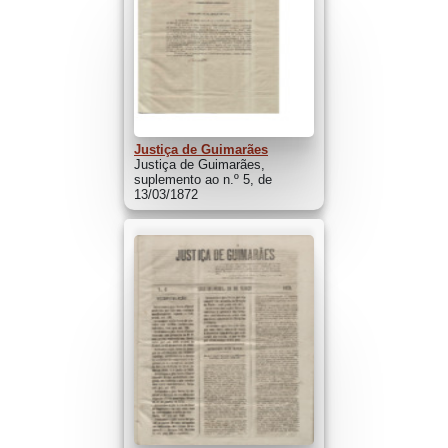
Justiça de Guimarães
Justiça de Guimarães,
suplemento ao n.º 5, de
13/03/1872