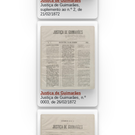
Justiça de Guimarães
Justiça de Guimarães,
suplemento ao n.º 2, de
21/02/1872
Justiça de Guimarães
Justiça de Guimarães, n.º
0003, de 26/02/1872