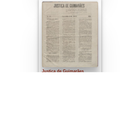
Justiça de Guimarães
Justiça de Guimarães, n.º
0019, de 27/08/1872
23 items
Per page
de 1
Ordenar por