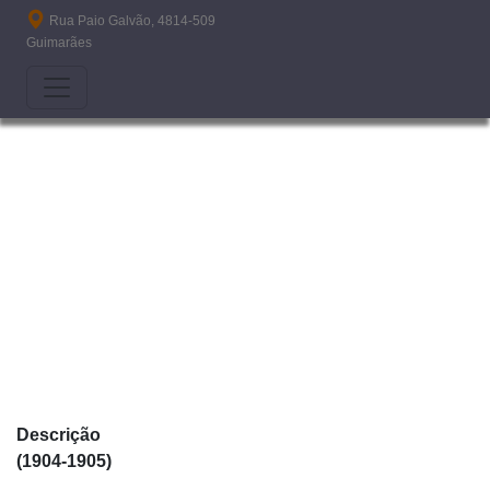
Passar para o conteúdo principal
Rua Paio Galvão, 4814-509
Guimarães
Descrição
(1904-1905)