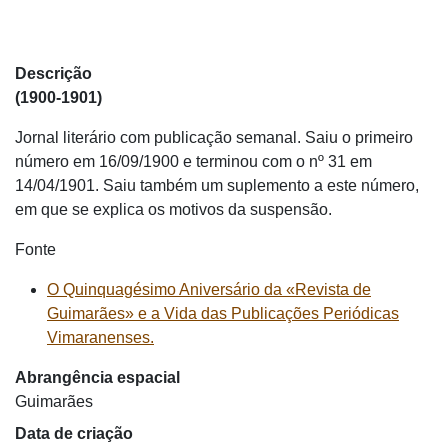
Descrição
(1900-1901)
Jornal literário com publicação semanal. Saiu o primeiro
número em 16/09/1900 e terminou com o nº 31 em
14/04/1901. Saiu também um suplemento a este número,
em que se explica os motivos da suspensão.
Fonte
O Quinquagésimo Aniversário da «Revista de
Guimarães» e a Vida das Publicações Periódicas
Vimaranenses.
Abrangência espacial
Guimarães
Data de criação