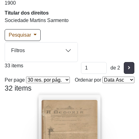
1900
Titular dos direitos
Sociedade Martins Sarmento
Pesquisar
Filtros
33 items
Segu
de 2
Per page
Ordenar por
32 items