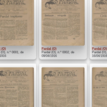
 (O)
Pardal (O)
Pardal (O)
 (O), n.º 0001, de
Pardal (O), n.º 0002, de
Pardal (O)
/1916
09/04/1916
16/04/191