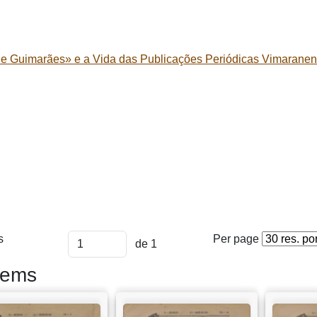
de Guimarães» e a Vida das Publicações Periódicas Vimaranen
s
Per page
de 1
tems