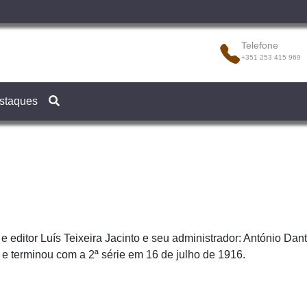
Telefone
+351 253 415 969
staques
r e editor Luís Teixeira Jacinto e seu administrador: António D
 e terminou com a 2ª série em 16 de julho de 1916.