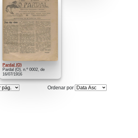
Pardal (O)
Pardal (O), n.º 0002, de
16/07/1916
Ordenar por
©
2026