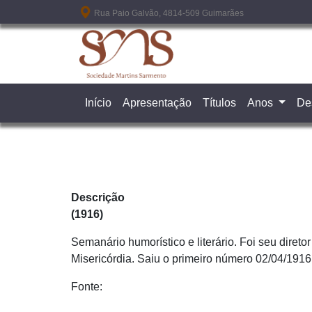
Passar para o conteúdo principal
Rua Paio Galvão, 4814-509 Guimarães
Início
Apresentação
Títulos
Anos
De
Descrição
(1916)
Semanário humorístico e literário. Foi seu direto
Misericórdia. Saiu o primeiro número 02/04/1916
Fonte: