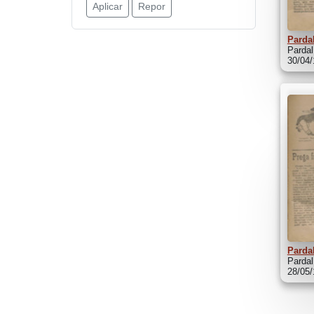
Aplicar
Repor
Pardal
Pardal
30/04
Pardal
Pardal
28/05