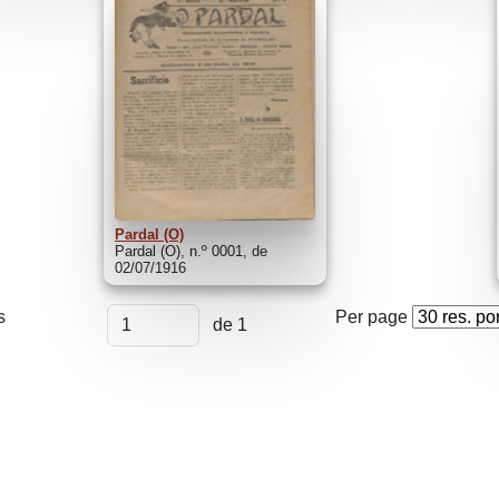
Pardal (O)
Pardal (O), n.º 0001, de
02/07/1916
s
Per page
de 1
nvolvido com
OMEKA-S
por
Casa de Sarmento
e
WEBES
| 