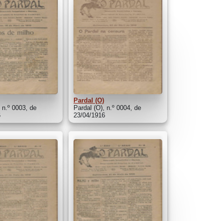
Pardal (O)
, n.º 0003, de
Pardal (O), n.º 0004, de
6
23/04/1916