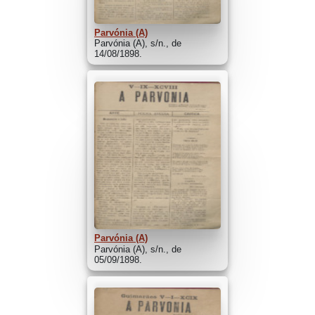
Parvónia (A)
Parvónia (A), s/n., de
14/08/1898.
Parvónia (A)
Parvónia (A), s/n., de
05/09/1898.