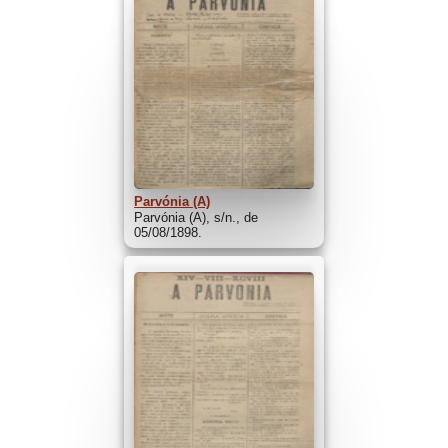
Parvónia (A)
Parvónia (A), s/n., de
05/08/1898.