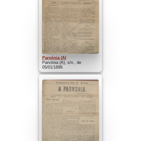
Parvónia (A)
Parvónia (A), s/n., de
05/01/1899.