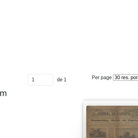
Per page
de 1
em