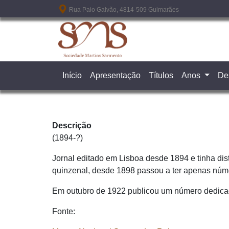
Passar para o conteúdo principal
Rua Paio Galvão, 4814-509 Guimarães
Início
Apresentação
Títulos
Anos
De
Descrição
(1894-?)
Jornal editado em Lisboa desde 1894 e tinha dist
quinzenal, desde 1898 passou a ter apenas núm
Em outubro de 1922 publicou um número dedica
Fonte: