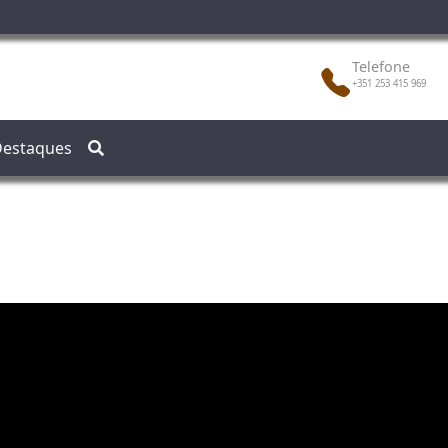
Telefone
+351 253 415 969
estaques