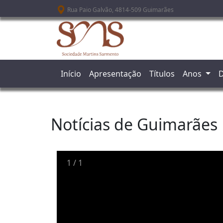
Passar para o conteúdo principal
Rua Paio Galvão, 4814-509 Guimarães
Início
Apresentação
Títulos
Anos
D
Notícias de Guimarães
1
/
1