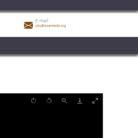
E-mail
sms@msarmento.org