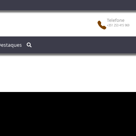
Telefone
+351 253 415 969
estaques