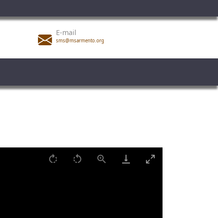
E-mail
sms@msarmento.org