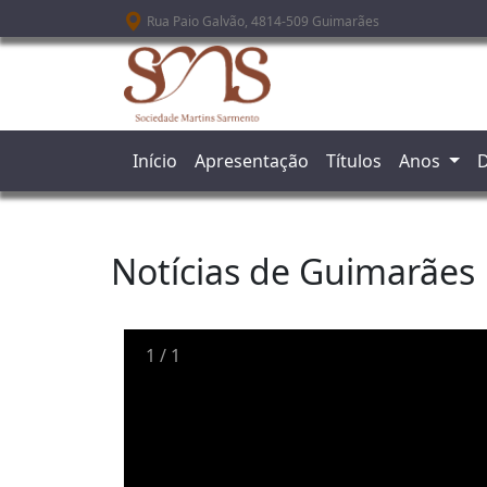
Passar para o conteúdo principal
Rua Paio Galvão, 4814-509 Guimarães
Início
Apresentação
Títulos
Anos
D
Notícias de Guimarães
1
/
1