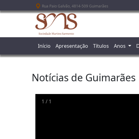
Passar para o conteúdo principal
Rua Paio Galvão, 4814-509 Guimarães
Início
Apresentação
Títulos
Anos
D
Notícias de Guimarães
1
/
1