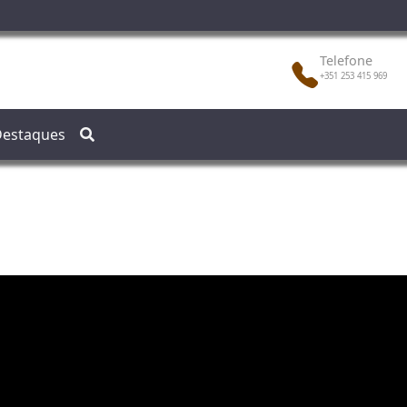
Telefone
+351 253 415 969
estaques