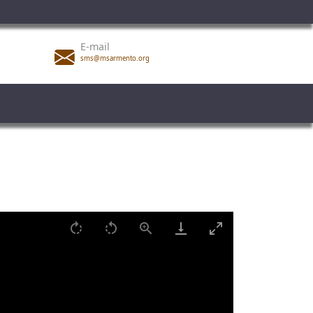
E-mail
sms@msarmento.org