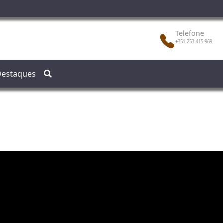
Telefone
+351 253 415 969
estaques