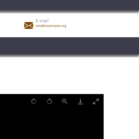
E-mail
sms@msarmento.org