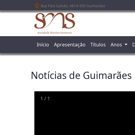
Passar para o conteúdo principal
Rua Paio Galvão, 4814-509 Guimarães
Início
Apresentação
Títulos
Anos
D
Notícias de Guimarães
1
/
1