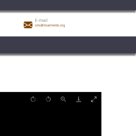
E-mail
sms@msarmento.org