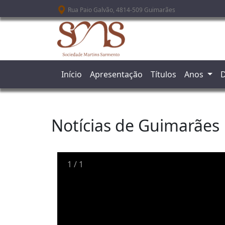
Passar para o conteúdo principal
Rua Paio Galvão, 4814-509 Guimarães
Início
Apresentação
Títulos
Anos
D
Notícias de Guimarães
1
/
1