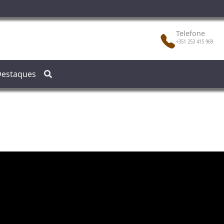
Telefone
+351 253 415 969
estaques