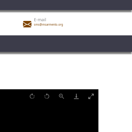
E-mail
sms@msarmento.org