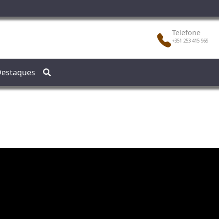
Telefone
+351 253 415 969
estaques