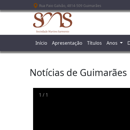
Passar para o conteúdo principal
Rua Paio Galvão, 4814-509 Guimarães
Início
Apresentação
Títulos
Anos
D
Notícias de Guimarães
1
/
1