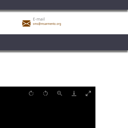
E-mail
sms@msarmento.org