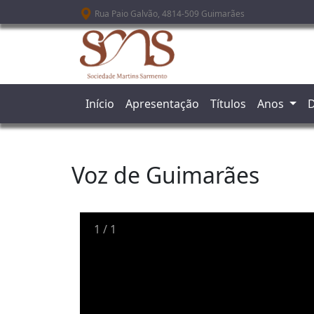
Passar para o conteúdo principal
Rua Paio Galvão, 4814-509 Guimarães
Início
Apresentação
Títulos
Anos
D
Voz de Guimarães
1
/
1