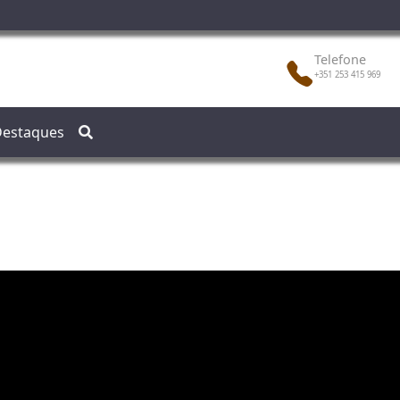
Telefone
+351 253 415 969
estaques