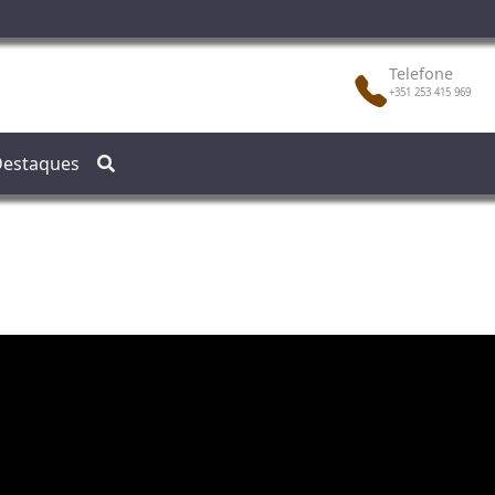
Telefone
+351 253 415 969
estaques