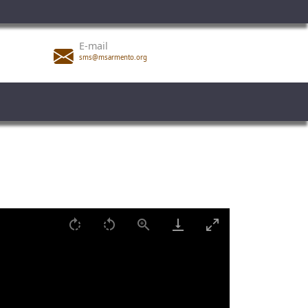
E-mail
sms@msarmento.org