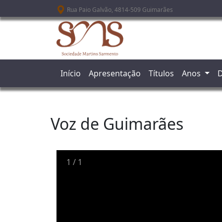
Passar para o conteúdo principal
Rua Paio Galvão, 4814-509 Guimarães
Início
Apresentação
Títulos
Anos
D
Voz de Guimarães
1
/
1