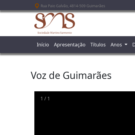
Passar para o conteúdo principal
Rua Paio Galvão, 4814-509 Guimarães
Início
Apresentação
Títulos
Anos
D
Voz de Guimarães
1
/
1