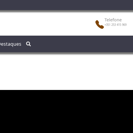
Telefone
+351 253 415 969
estaques