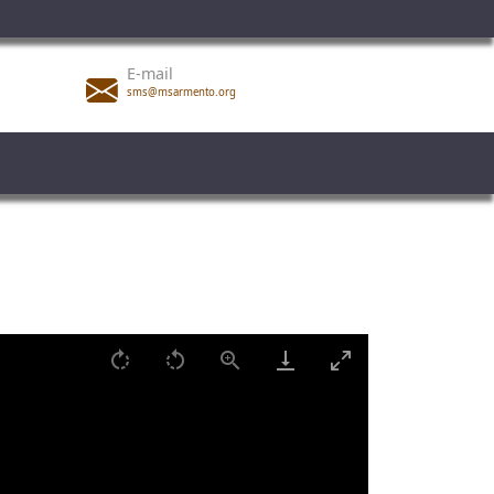
E-mail
sms@msarmento.org