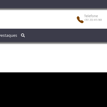
Telefone
+351 253 415 969
estaques