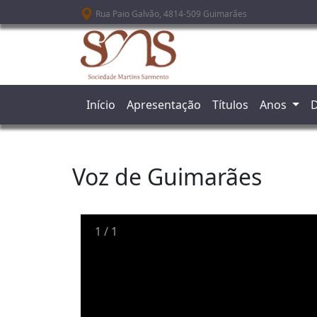
Passar para o conteúdo principal
Rua Paio Galvão, 4814-509 Guimarães
Início
Apresentação
Títulos
Anos
D
Voz de Guimarães
1
/
1