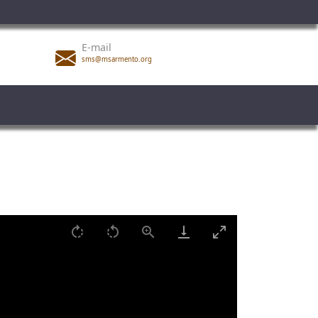
E-mail
sms@msarmento.org