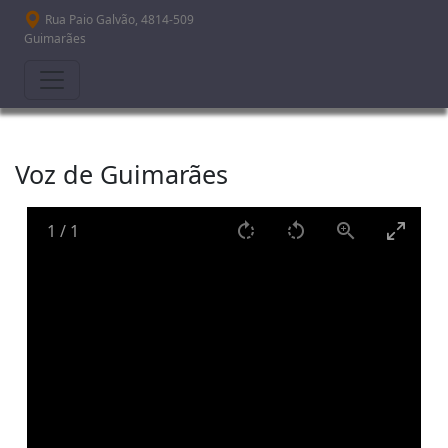
Passar para o conteúdo principal
Rua Paio Galvão, 4814-509
Guimarães
Voz de Guimarães
1
/
1