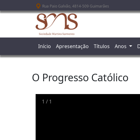
Passar para o conteúdo principal
Rua Paio Galvão, 4814-509 Guimarães
Início
Apresentação
Títulos
Anos
D
O Progresso Católico
1
/
1