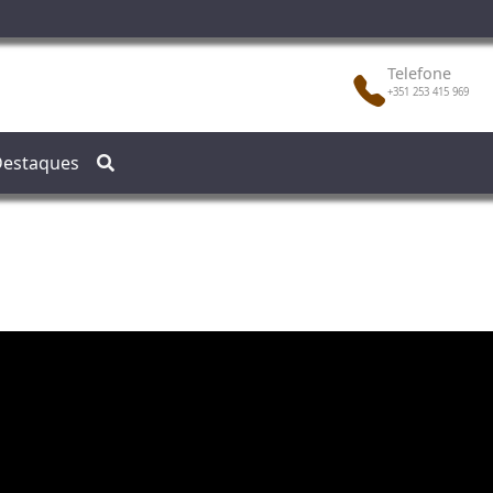
Telefone
+351 253 415 969
estaques