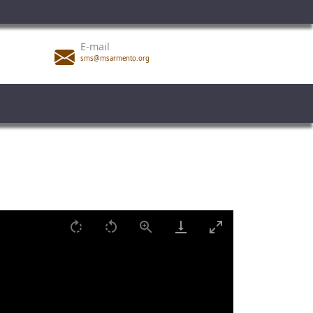
E-mail
sms@msarmento.org