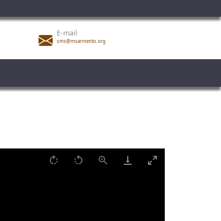
E-mail
sms@msarmento.org