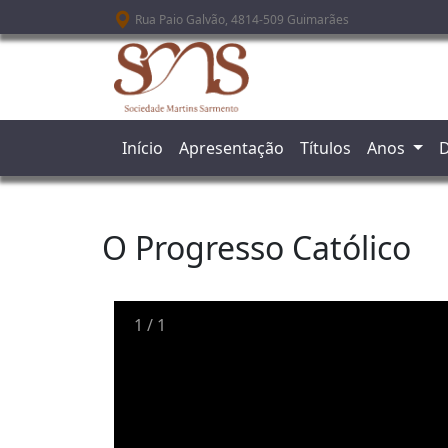
Passar para o conteúdo principal
Rua Paio Galvão, 4814-509 Guimarães
Início
Apresentação
Títulos
Anos
D
O Progresso Católico
1
/
1