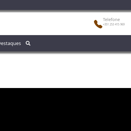
Telefone
+351 253 415 969
estaques