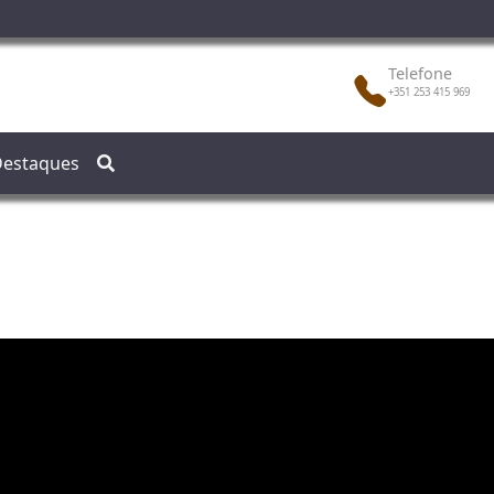
Telefone
+351 253 415 969
estaques