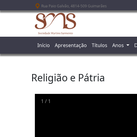
Passar para o conteúdo principal
Rua Paio Galvão, 4814-509 Guimarães
Início
Apresentação
Títulos
Anos
D
Religião e Pátria
1
/
1