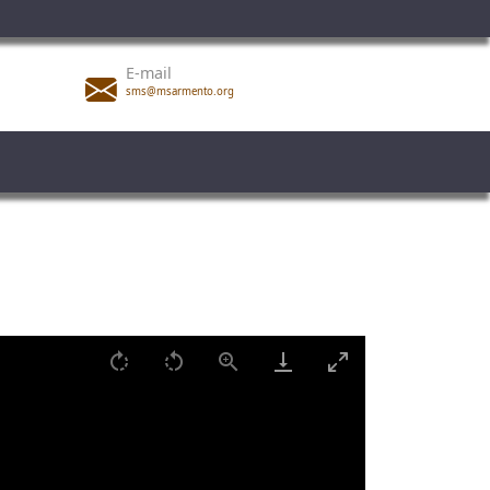
E-mail
sms@msarmento.org