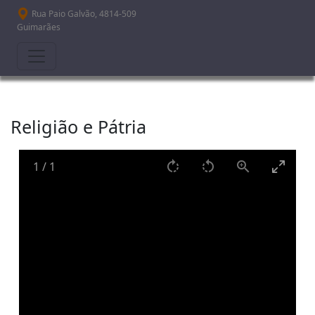
Passar para o conteúdo principal
Rua Paio Galvão, 4814-509
Guimarães
Religião e Pátria
1
/
1