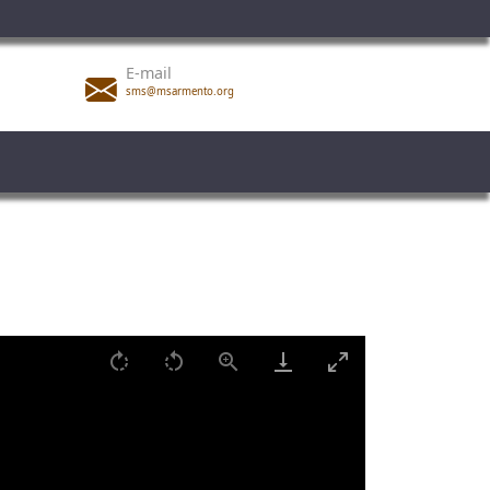
E-mail
sms@msarmento.org