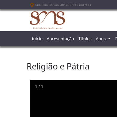
Passar para o conteúdo principal
Rua Paio Galvão, 4814-509 Guimarães
Início
Apresentação
Títulos
Anos
D
Religião e Pátria
1
/
1