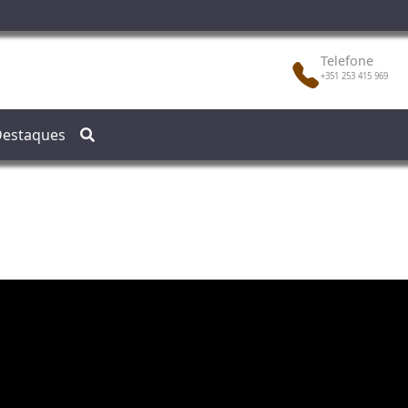
Telefone
+351 253 415 969
estaques