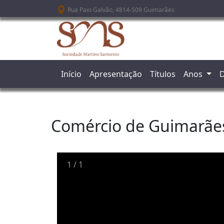
Passar para o conteúdo principal
Rua Paio Galvão, 4814-509 Guimarães
Início
Apresentação
Títulos
Anos
D
Comércio de Guimarãe
1
/
1