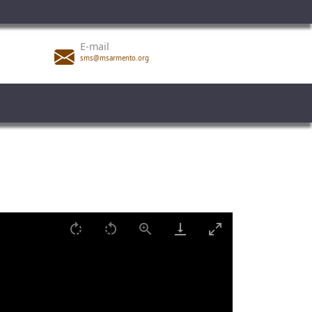
E-mail
sms@msarmento.org