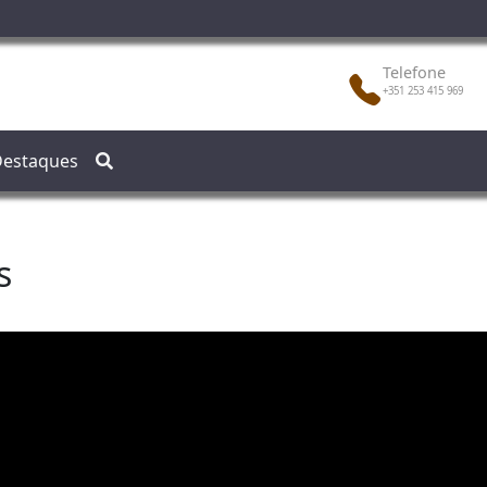
Telefone
+351 253 415 969
estaques
s