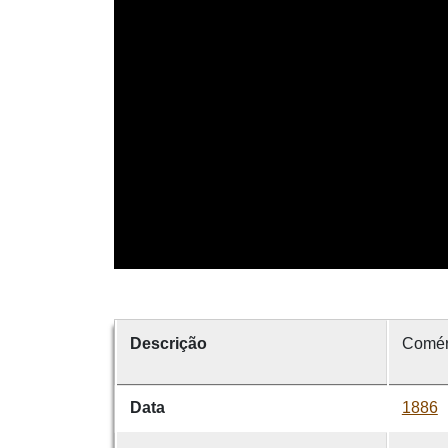
Descrição
Comér
Data
1886