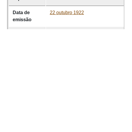
Data de
22 outubro 1922
emissão
É parte de
Jornal da Europa
volume
80
Titular dos
Sociedade Martins Sarmento
direitos
Desenvolvido com
OMEKA-S
por
Casa de
Sarmento
e
WEBES
| ©
2026