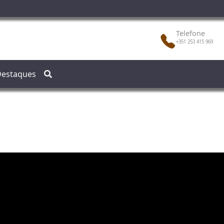
Telefone
+351 253 415 969
estaques