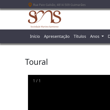
Passar para o conteúdo principal
Rua Paio Galvão, 4814-509 Guimarães
Início
Apresentação
Títulos
Anos
D
Toural
1
/
1