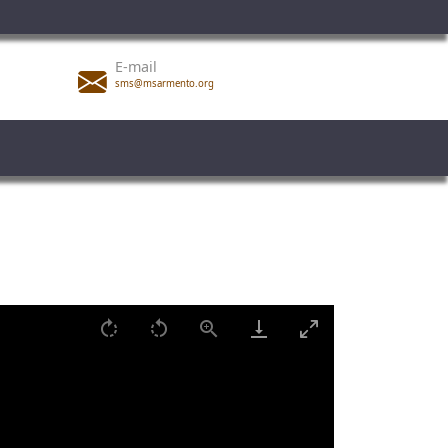
E-mail
sms@msarmento.org