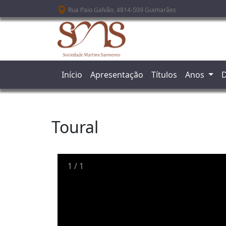
Passar para o conteúdo principal
Rua Paio Galvão, 4814-509 Guimarães
Início
Apresentação
Títulos
Anos
D
Toural
1
/
1