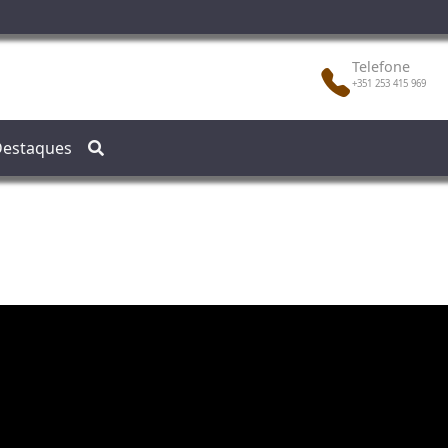
Telefone
+351 253 415 969
estaques