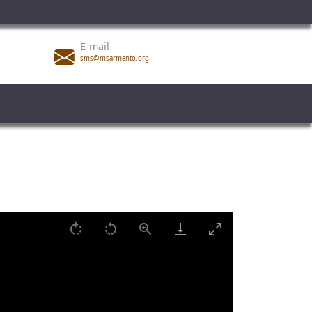
E-mail
sms@msarmento.org