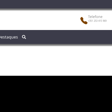
Telefone
+351 253 415 969
estaques