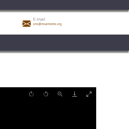
E-mail
sms@msarmento.org