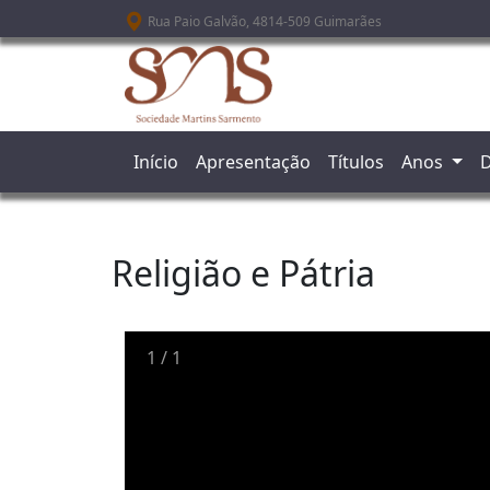
Passar para o conteúdo principal
Rua Paio Galvão, 4814-509 Guimarães
Início
Apresentação
Títulos
Anos
D
Religião e Pátria
1
/
1