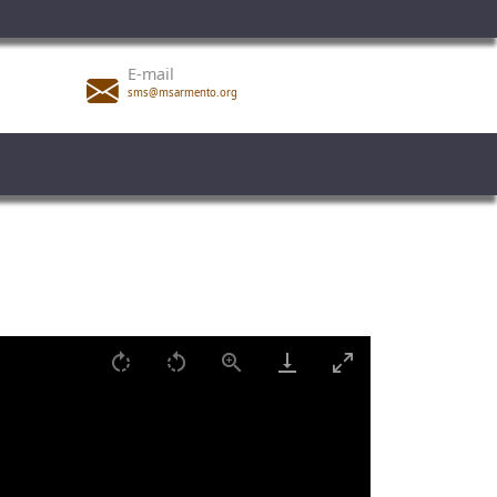
E-mail
sms@msarmento.org