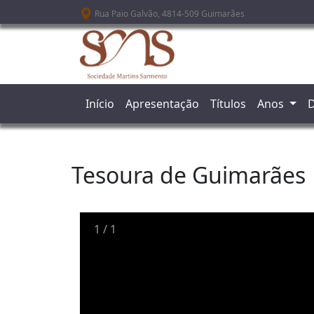
Passar para o conteúdo principal
Rua Paio Galvão, 4814-509 Guimarães
Início
Apresentação
Títulos
Anos
D
Tesoura de Guimarães
1
/
1