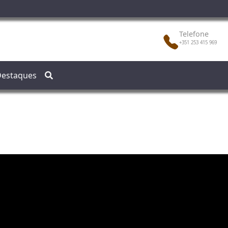
Telefone
+351 253 415 969
estaques