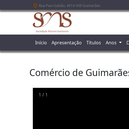
Passar para o conteúdo principal
Rua Paio Galvão, 4814-509 Guimarães
Início
Apresentação
Títulos
Anos
D
Comércio de Guimarãe
1
/
1