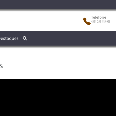
Telefone
+351 253 415 969
estaques
s