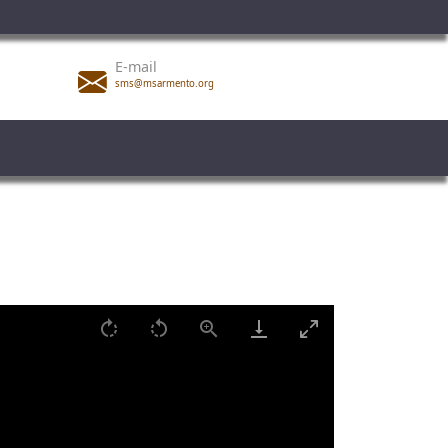
E-mail
sms@msarmento.org