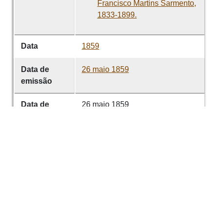
Francisco Martins Sarmento,
1833-1899.
Data
1859
Data de
26 maio 1859
emissão
Data de
26 maio 1859
criação
É parte de
O Vimaranense 1856-72
volume
0003
Contribuidor
Francisco Martins Sarmento.
"Folhetim. Teatro (II)". Aparece
como autor Fausto.