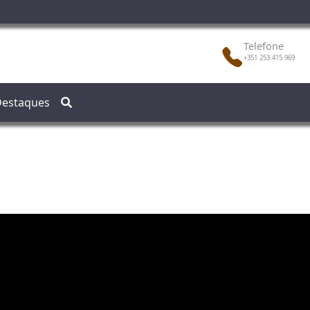
Telefone
+351 253 415 969
estaques