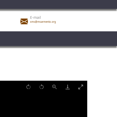
E-mail
sms@msarmento.org