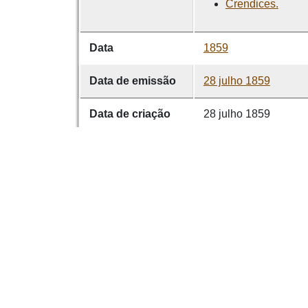
Crendices.
Data
1859
Data de emissão
28 julho 1859
Data de criação
28 julho 1859
É parte de
O Vimaranense 1856
volume
0011
Contribuidor
Francisco Martins Sa