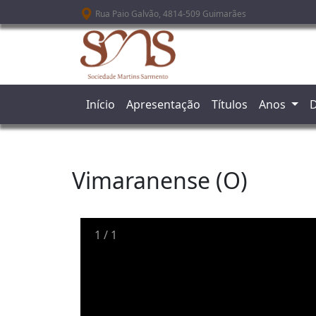
Passar para o conteúdo principal
Rua Paio Galvão, 4814-509 Guimarães
Início
Apresentação
Títulos
Anos
D
Vimaranense (O)
1
/
1