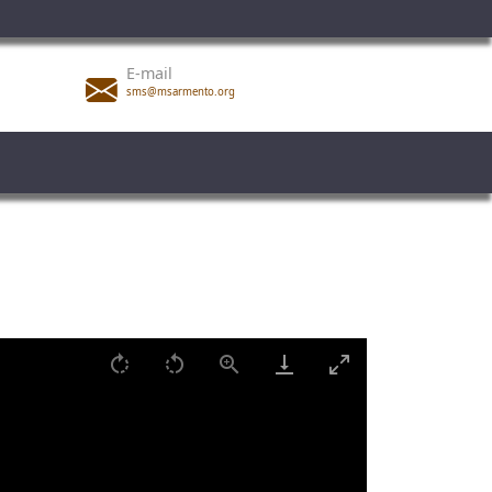
E-mail
sms@msarmento.org