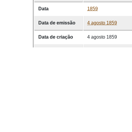
Data
1859
Data de emissão
4 agosto 1859
Data de criação
4 agosto 1859
É parte de
O Vimaranense 1856
volume
0012
Contribuidor
Francisco Martins Sar
Dese