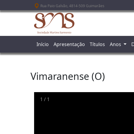
Passar para o conteúdo principal
Rua Paio Galvão, 4814-509 Guimarães
Início
Apresentação
Títulos
Anos
D
Vimaranense (O)
1
/
1