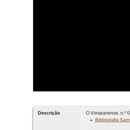
Descrição
O Vimaranense, n.º 0
Bibliografia Sar