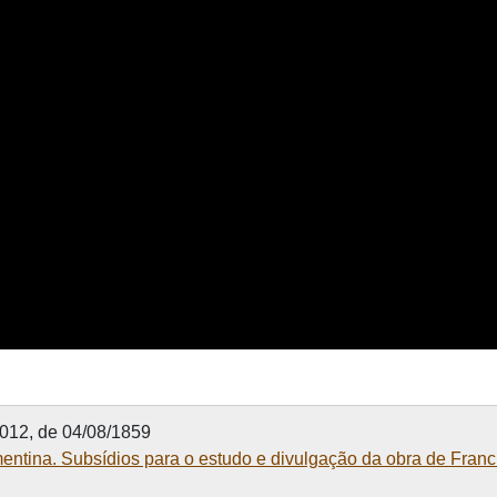
012, de 04/08/1859
mentina. Subsídios para o estudo e divulgação da obra de Fran