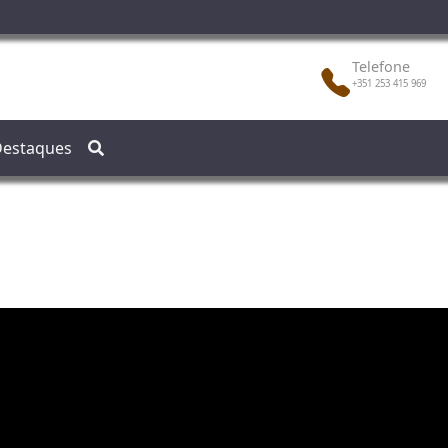
Telefone
+351 253 415 969
estaques