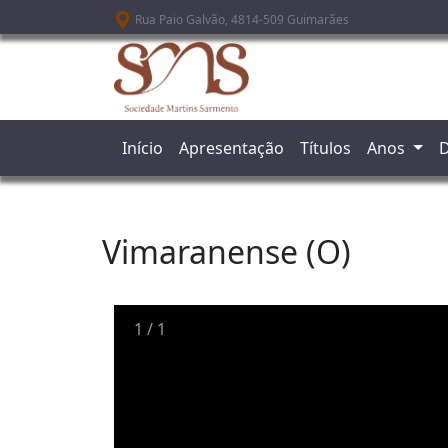
Passar para o conteúdo principal
Rua Paio Galvão, 4814-509 Guimarães
Início
Apresentação
Títulos
Anos
D
Vimaranense (O)
1
/
1