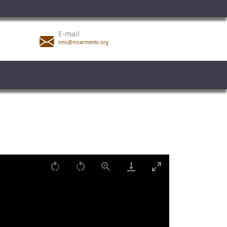
E-mail
sms@msarmento.org