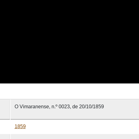
O Vimaranense, n.º 0023, de 20/10/1859
1859