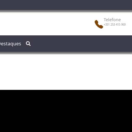
Telefone
+351 253 415 969
estaques