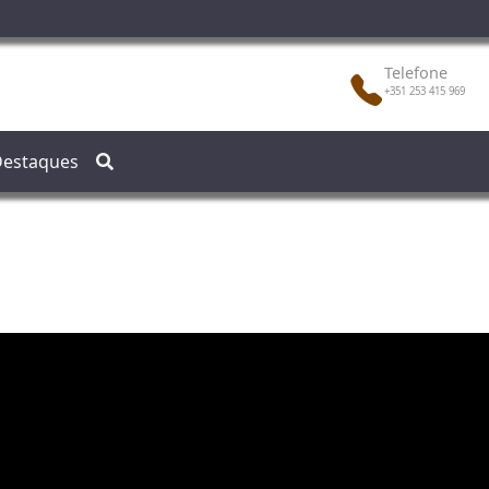
Telefone
+351 253 415 969
estaques