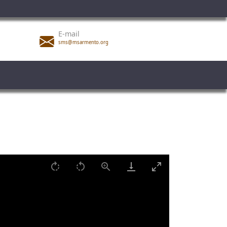
E-mail
sms@msarmento.org