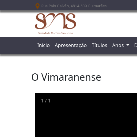
Passar para o conteúdo principal
Rua Paio Galvão, 4814-509 Guimarães
Início
Apresentação
Títulos
Anos
D
O Vimaranense
1
/
1