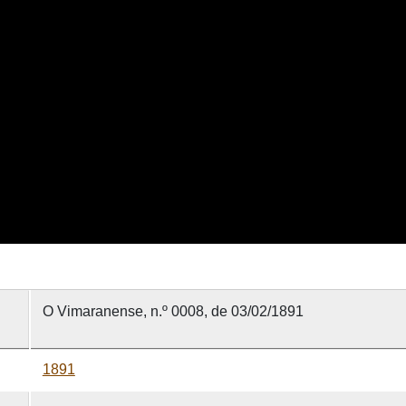
O Vimaranense, n.º 0008, de 03/02/1891
1891