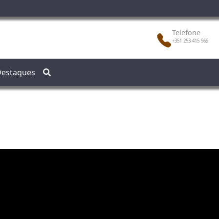
Telefone
+351 253 415 969
estaques