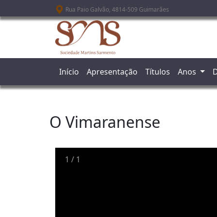
Passar para o conteúdo principal
Rua Paio Galvão, 4814-509 Guimarães
Início
Apresentação
Títulos
Anos
D
O Vimaranense
1
/
1