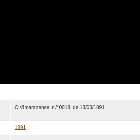
O Vimaranense, n.º 0018, de 13/03/1891
1891