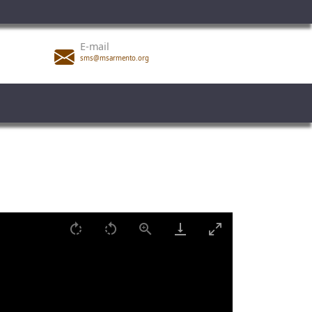
E-mail
sms@msarmento.org