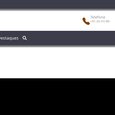
Telefone
+351 253 415 969
estaques