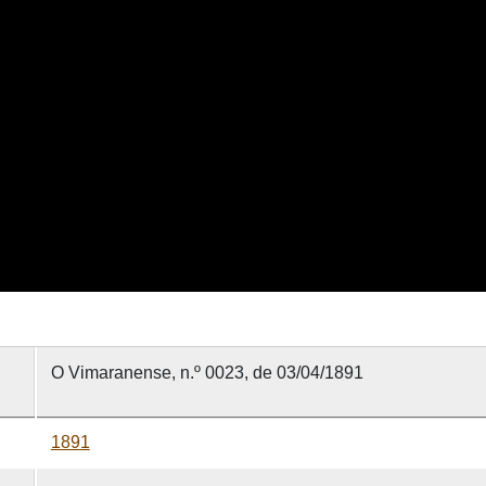
O Vimaranense, n.º 0023, de 03/04/1891
1891