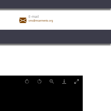
E-mail
sms@msarmento.org