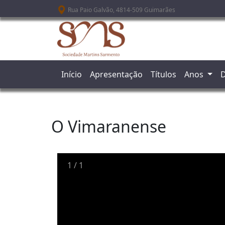
Passar para o conteúdo principal
Rua Paio Galvão, 4814-509 Guimarães
Início
Apresentação
Títulos
Anos
D
O Vimaranense
1
/
1