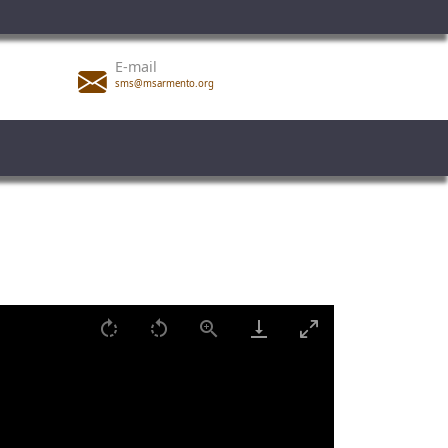
E-mail
sms@msarmento.org