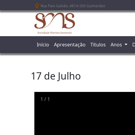
Passar para o conteúdo principal
Rua Paio Galvão, 4814-509 Guimarães
Início
Apresentação
Títulos
Anos
D
17 de Julho
1
/
1