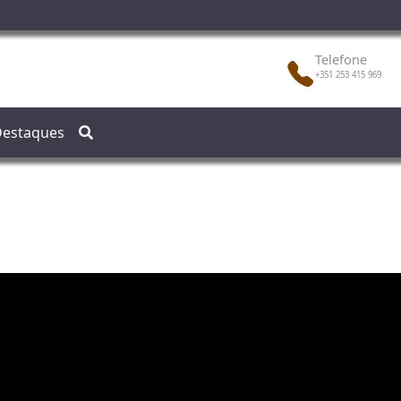
Telefone
+351 253 415 969
estaques