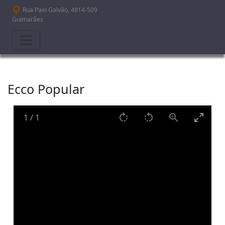
Passar para o conteúdo principal
Rua Paio Galvão, 4814-509
Guimarães
Ecco Popular
1
/
1